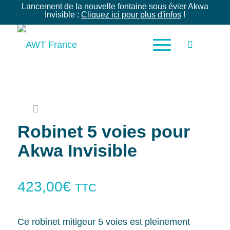
Lancement de la nouvelle fontaine sous évier Akwa
Invisible :
Cliquez ici pour plus d'infos
!
Robinet 5 voies pour
Akwa Invisible
423,00
€
TTC
Ce robinet mitigeur 5 voies est pleinement