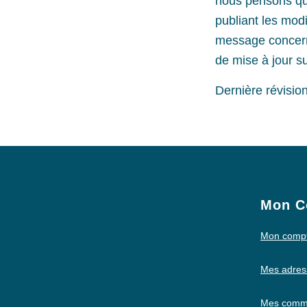
nous pensons que
publiant les mod
message concerna
de mise à jour su
Dernière révisio
Mon C
Mon comp
Mes adres
Mes comm