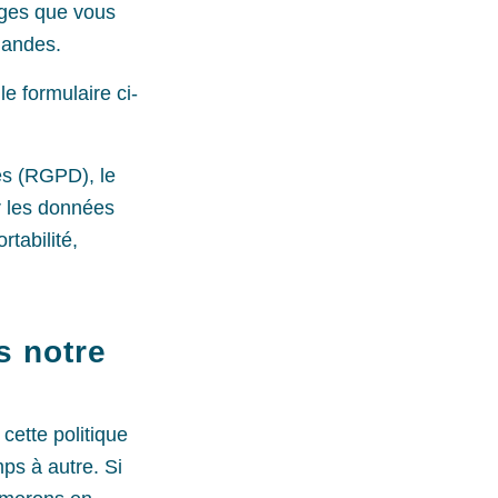
ages que vous
mandes.
le formulaire ci-
es (RGPD), le
er les données
tabilité,
s notre
cette politique
ps à autre. Si