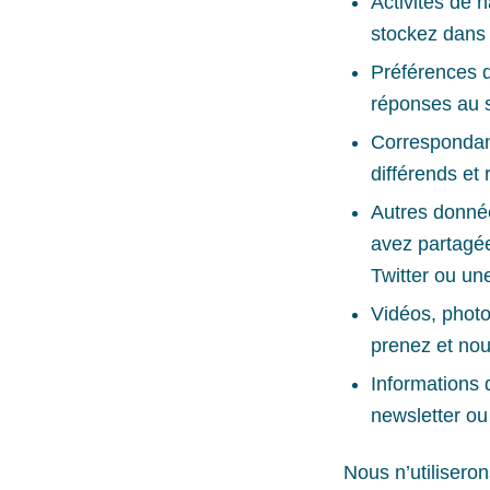
Activités de n
stockez dans 
Préférences d
réponses au 
Correspondanc
différends et
Autres donnée
avez partagé
Twitter ou un
Vidéos, photo
prenez et no
Informations
newsletter ou
Nous n’utilisero