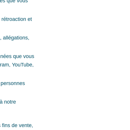
cles que vous
rétroaction et
 allégations,
onnées que vous
gram, YouTube,
s personnes
à notre
 fins de vente,